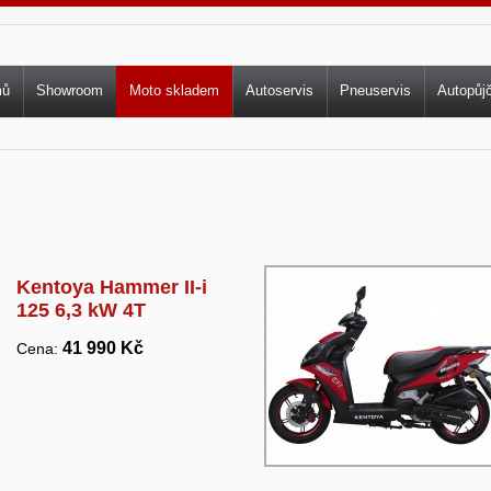
vní menu
mů
Showroom
Moto skladem
Autoservis
Pneuservis
Autopůj
Kentoya Hammer II-i
125 6,3 kW 4T
41 990 Kč
Cena: