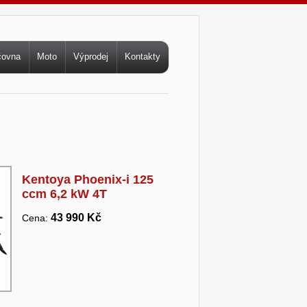
čovna
Moto
Výprodej
Kontakty
Kentoya Phoenix-i 125
ccm 6,2 kW 4T
43 990 Kč
Cena: