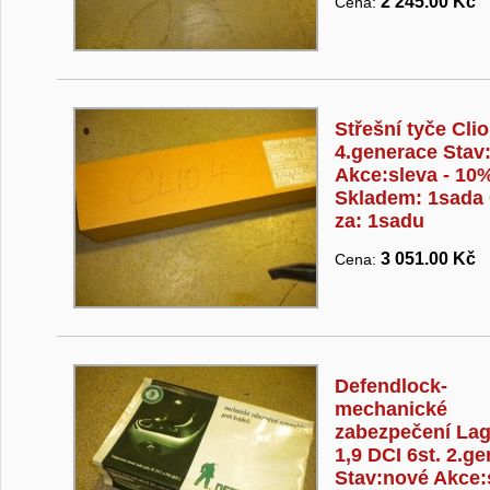
2 245.00 Kč
Cena:
Střešní tyče Clio
4.generace Stav
Akce:sleva - 10
Skladem: 1sada
za: 1sadu
3 051.00 Kč
Cena:
Defendlock-
mechanické
zabezpečení La
1,9 DCI 6st. 2.g
Stav:nové Akce:s