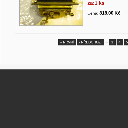
za:1 ks
818.00 Kč
Cena:
…
« PRVNÍ
‹ PŘEDCHOZÍ
3
4