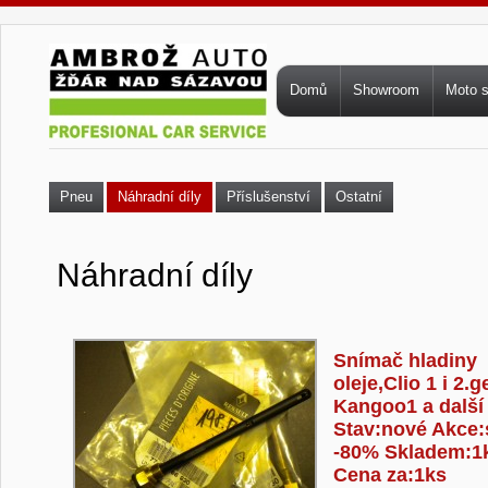
Přejít k hlavnímu obsahu
Hlavní menu
Domů
Showroom
Moto 
Pneu
Náhradní díly
Příslušenství
Ostatní
Náhradní díly
Stránky
Snímač hladiny
oleje,Clio 1 i 2.g
Kangoo1 a další
Stav:nové Akce:
-80% Skladem:1
Cena za:1ks