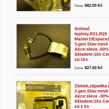
682.00 Kč
Cena:
Snímač
teploty,R21,R25
Master1/Espace
3.gen Stav:nové
Akce:sleva -50%
Skladem:1ks Ce
za:1ks
627.00 Kč
Cena:
Zámek,západka 
2.gen.Stav:nové
Akce:sleva -30%
Skladem:1ks Ce
za:1 ks